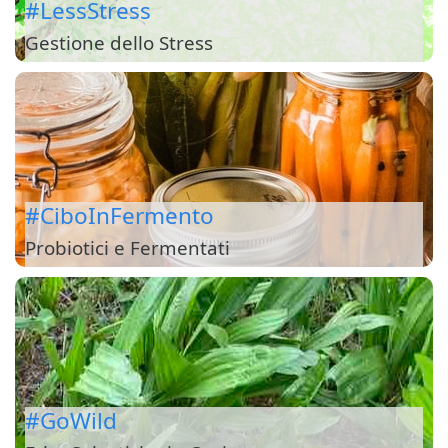
#LessStress
Gestione dello Stress
#CiboInFermento
Probiotici e Fermentati
#GoWild