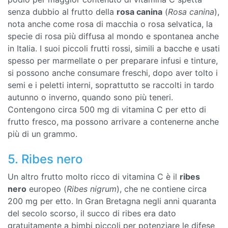
senza dubbio al frutto della
rosa canina
(
Rosa canina
),
nota anche come rosa di macchia o rosa selvatica, la
specie di rosa più diffusa al mondo e spontanea anche
in Italia. I suoi piccoli frutti rossi, simili a bacche e usati
spesso per marmellate o per preparare infusi e tinture,
si possono anche consumare freschi, dopo aver tolto i
semi e i peletti interni, soprattutto se raccolti in tardo
autunno o inverno, quando sono più teneri.
Contengono circa 500 mg di vitamina C per etto di
frutto fresco, ma possono arrivare a contenerne anche
più di un grammo.
5. Ribes nero
Un altro frutto molto ricco di vitamina C è il
ribes
nero
europeo (
Ribes nigrum
), che ne contiene circa
200 mg per etto. In Gran Bretagna negli anni quaranta
del secolo scorso, il succo di ribes era dato
gratuitamente a bimbi piccoli per potenziare le difese