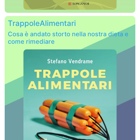
TrappoleAlimentari
Cosa è andato storto nella nostra dieta e
come rimediare