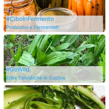
#CiboInFermento
Probiotici e Fermentati
#GoWild
Erbe Selvatiche in Cucina