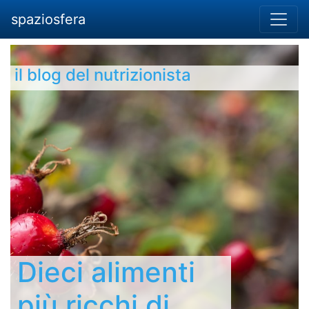
spaziosfera
il blog del nutrizionista
Dieci alimenti
più ricchi di