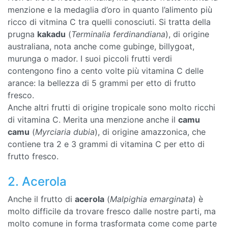
menzione e la medaglia d’oro in quanto l’alimento più
ricco di vitmina C tra quelli conosciuti. Si tratta della
prugna
kakadu
(
Terminalia ferdinandiana
), di origine
australiana, nota anche come gubinge, billygoat,
murunga o mador. I suoi piccoli frutti verdi
contengono fino a cento volte più vitamina C delle
arance: la bellezza di 5 grammi per etto di frutto
fresco.
Anche altri frutti di origine tropicale sono molto ricchi
di vitamina C. Merita una menzione anche il
camu
camu
(
Myrciaria dubia
), di origine amazzonica, che
contiene tra 2 e 3 grammi di vitamina C per etto di
frutto fresco.
2. Acerola
Anche il frutto di
acerola
(
Malpighia emarginata
) è
molto difficile da trovare fresco dalle nostre parti, ma
molto comune in forma trasformata come come parte