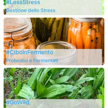
#LessStress
Gestione dello Stress
#CiboInFermento
Probiotici e Fermentati
#GoWild