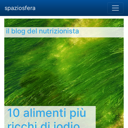
spaziosfera
il blog del nutrizionista
10 alimenti più
ricchi di iodio