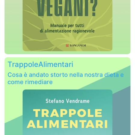
TrappoleAlimentari
Cosa è andato storto nella nostra dieta e
come rimediare