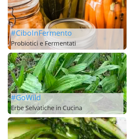
#CiboInFermento
Probiotici e Fermentati
#GoWild
Erbe Selvatiche in Cucina