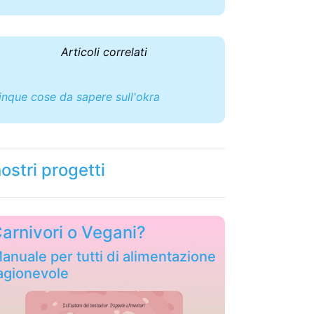
Articoli correlati
inque cose da sapere sull'okra
nostri progetti
arnivori o Vegani?
anuale per tutti di alimentazione
agionevole