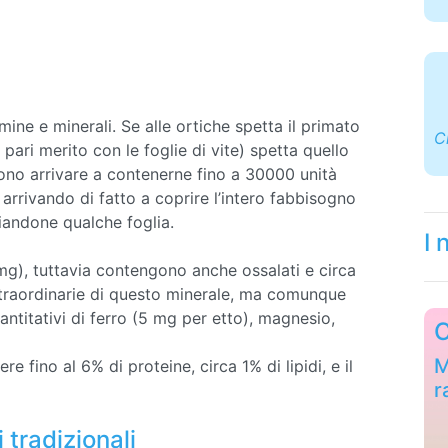
ine e minerali. Se alle ortiche spetta il primato
C
pari merito con le foglie di vite) spetta quello
ono arrivare a contenerne fino a 30000 unità
 arrivando di fatto a coprire l’intero fabbisogno
iandone qualche foglia.
I 
), tuttavia contengono anche ossalati e circa
straordinarie di questo minerale, ma comunque
ntitativi di ferro (5 mg per etto), magnesio,
C
M
e fino al 6% di proteine, circa 1% di lipidi, e il
r
i tradizionali