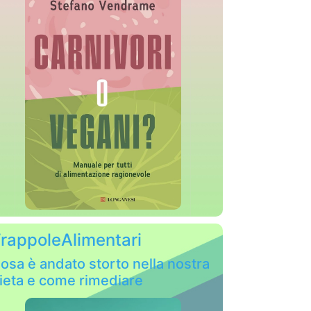
rappoleAlimentari
osa è andato storto nella nostra
ieta e come rimediare