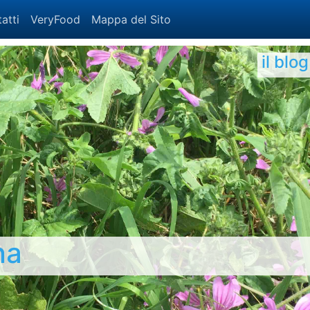
atti
VeryFood
Mappa del Sito
il blo
na