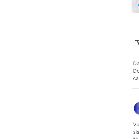
Da
Do
ca
Vu
si