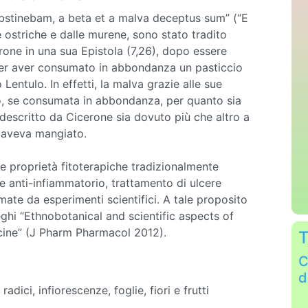
 abstinebam, a beta et a malva deceptus sum” (“E
 ostriche e dalle murene, sono stato tradito
rone in una sua Epistola (7,26), dopo essere
 per aver consumato in abbondanza un pasticcio
Lentulo. In effetti, la malva grazie alle sue
vo, se consumata in abbondanza, per quanto sia
 descritto da Cicerone sia dovuto più che altro a
 aveva mangiato.
ltre proprietà fitoterapiche tradizionalmente
re anti-infiammatorio, trattamento di ulcere
ate da esperimenti scientifici. A tale proposito
eghi “Ethnobotanical and scientific aspects of
dicine” (J Pharm Pharmacol 2012).
T
C
d
adici, infiorescenze, foglie, fiori e frutti