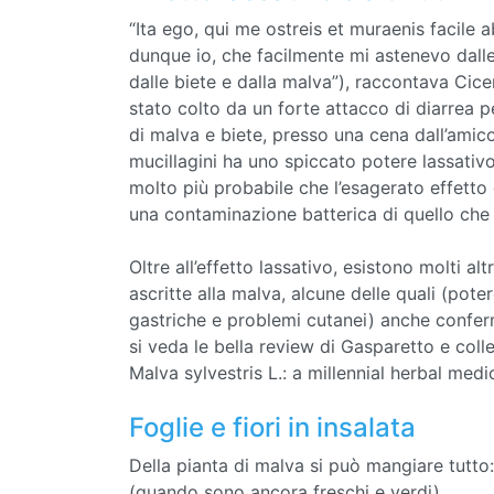
“Ita ego, qui me ostreis et muraenis facile
dunque io, che facilmente mi astenevo dalle
dalle biete e dalla malva”), raccontava Cice
stato colto da un forte attacco di diarrea
di malva e biete, presso una cena dall’amico 
mucillagini ha uno spiccato potere lassati
molto più probabile che l’esagerato effetto
una contaminazione batterica di quello che
Oltre all’effetto lassativo, esistono molti a
ascritte alla malva, alcune delle quali (pote
gastriche e problemi cutanei) anche conferm
si veda le bella review di Gasparetto e coll
Malva sylvestris L.: a millennial herbal me
Foglie e fiori in insalata
Della pianta di malva si può mangiare tutto: r
(quando sono ancora freschi e verdi).