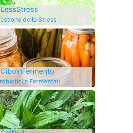
LessStress
estione dello Stress
CiboInFermento
robiotici e Fermentati
GoWild