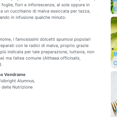
 foglie, fiori e infiorescenze, al sole oppure in
E
za un cucchiaino di malva essiccata per tazza,
iando in infusione qualche minuto.
 nome, i famosissimi dolcetti spumosi popolari
reparati con le radici di malva, proprio grazie
à più indicata per tale preparazione, tuttavia, non
#
se) ma l’altea comune (
Althaea officinalis
,
C
).
no Vendrame
 Fulbright Alumnus,
 della Nutrizione