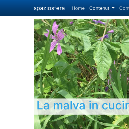
spaziosfera
Home
Contenuti
Cont
La malva in cuci